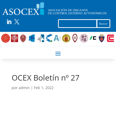


OCEX Boletín nº 27
por
admin
|
Feb 1, 2022