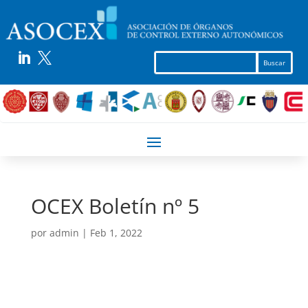


OCEX Boletín nº 5
por
admin
|
Feb 1, 2022