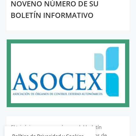
NOVENO NÚMERO DE SU
BOLETÍN INFORMATIVO
El trigésimo noveno número del boletín
informativo publicado por los Órganos de