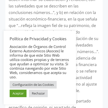
las salvedades que se describen en las
conclusiones números…”, y b) en relación con la
situación económico-financiera, en la que señala
que “…refleja la imagen fiel de su patrimonio, de
su situación financiera, de su resultado
económico y patrimonial y de la liquidación de su
Política de Privacidad y Cookies
presupuesto con las limitaciones y salvedades
Asociación de Órganos de Control
Externo Autonómicos (Asocex) le
que se describen en las conclusiones números…”.
informa de que este Sitio Web
Como puede verse, en este caso la Audiencia de
utiliza cookies propias y de terceros
que ayudan a optimizar su visita. Si
Cuentas de Canarias incluye junto a la financiera
continúa navegando por este Sitio
una opinión de legalidad, pero ésta no se refiere
Web, consideramos que acepta su
uso.
al cumplimiento de la legalidad en la actividad
financiera de la entidad fiscalizada, sino al ajuste
Configuración de las Cookies
de las cuentas a la legislación aplicable.
Aceptar
Rechazar
4º.- Instituciones que no incluyen ni apartado
específico de opinión, ni apartado de