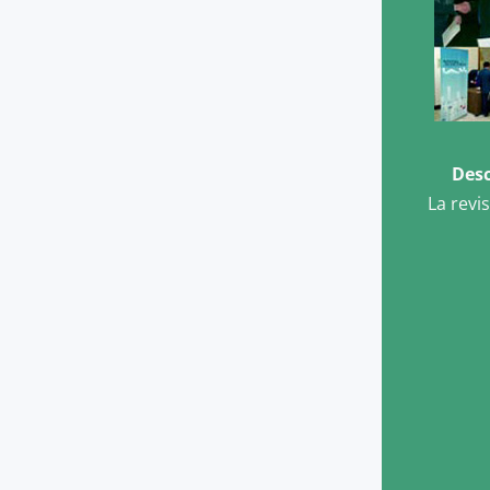
Desc
La revi