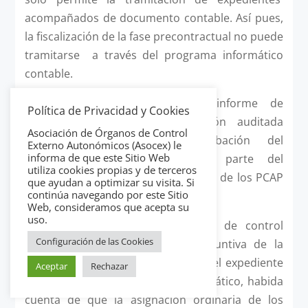
acompañados de documento contable. Así pues,
la fiscalización de la fase precontractual no puede
tramitarse a través del programa informático
contable.
Consecuencia del mencionado informe de
Política de Privacidad y Cookies
control externo, la administración auditada
Asociación de Órganos de Control
incorporó, mediante la aprobación del
Externo Autonómicos (Asocex) le
informa de que este Sitio Web
correspondiente decreto, como parte del
utiliza cookies propias y de terceros
procedimiento la fiscalización previa de los PCAP
que ayudan a optimizar su visita. Si
continúa navegando por este Sitio
de los acuerdos marco.
Web, consideramos que acepta su
uso.
También en este caso el órgano de control
Configuración de las Cookies
interno se encuentra con la disyuntiva de la
competencia para la fiscalización del expediente
Aceptar
Rechazar
prescindiendo del programa informático, habida
cuenta de que la asignación ordinaria de los