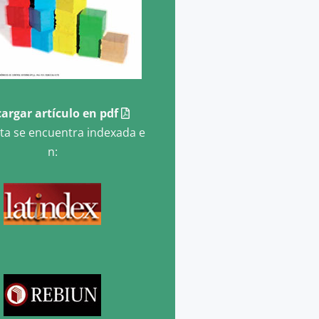
argar artículo en pdf
sta se encuentra indexada e
n: