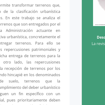
ermite transformar terrenos que,
 de la clasificación urbanística
os. En este trabajo se analiza el
terrenos que son entregados por el
a Administración actuante en
iva urbanística, concretamente el
Desc
tregar terrenos. Para ello se
La revi
as repercusiones patrimoniales y
icha entrega de terrenos para la
r otro lado, las repercusiones
la recepción de terrenos por los
endo hincapié en los denominados
 de suelo, terrenos que la
umplimiento del deber urbanístico
guen un fin específico con un
ial, pues prioritariamente deben