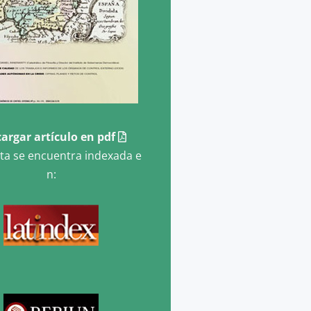
argar artículo en pdf
sta se encuentra indexada e
n: