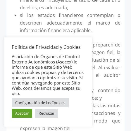
financieros, incluyendo el título de cada uno
de ellos, es adecuada,
si los estados financieros contemplan o
describen adecuadamente el marco de
información financiera aplicable.
Cuando los estados financieros se preparen de
Política de Privacidad y Cookies
conformidad con un marco de imagen fiel, la
Asociación de Órganos de Control
conclusión incluirá también la evaluación de si
Externo Autonómicos (Asocex) le
informa de que este Sitio Web
los mismos expresan la imagen fiel. Al evaluar
utiliza cookies propias y de terceros
si tales estados la expresan, el auditor
que ayudan a optimizar su visita. Si
considerará:
continúa navegando por este Sitio
Web, consideramos que acepta su
la presentación, estructura y contenido
uso.
globales de los estados financieros; y
Configuración de las Cookies
si los estados financieros, incluidas las notas
explicativas, presentan las transacciones y
Aceptar
Rechazar
los hechos subyacentes de modo que
expresen la imagen fiel.