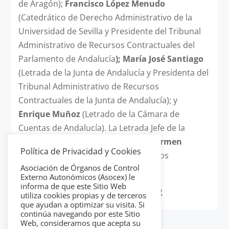
de Aragón);
Francisco López Menudo
(Catedrático de Derecho Administrativo de la
Universidad de Sevilla y Presidente del Tribunal
Administrativo de Recursos Contractuales del
Parlamento de Andalucía
); María José Santiago
(Letrada de la Junta de Andalucía y Presidenta del
Tribunal Administrativo de Recursos
Contractuales de la Junta de Andalucía); y
Enrique Muñoz
(Letrado de la Cámara de
Cuentas de Andalucía). La Letrada Jefe de la
Cámara de Cuentas de Andalucía,
Carmen
Política de Privacidad y Cookies
Carretero
, es la coordinadora de estos
Asociación de Órganos de Control
encuentros
Externo Autonómicos (Asocex) le
informa de que este Sitio Web
utiliza cookies propias y de terceros
que ayudan a optimizar su visita. Si
continúa navegando por este Sitio
Web, consideramos que acepta su