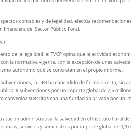
midad de los miembros del Pleno si bien con un voto part
aspectos contables y de legalidad, efectúa recomendaciones
ón financiera del Sector Público Foral.
ivo
ento de la legalidad, el TVCP opina que la actividad económ
 con la normativa vigente, con la excepción de unas salveda
nismo autónomo que se concretan en el propio informe.
subvenciones, la DFB ha concedido de forma directa, sin acr
ública, 8 subvenciones por un importe global de 2,6 millon
tro convenios suscritos con una fundación privada por un im
ntratación administrativa, la salvedad en el Instituto Foral de
de obras, servicios y suministros por importe global de 0,9 