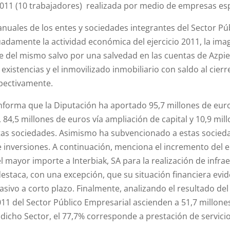
 2011 (10 trabajadores) realizada por medio de empresas esp
anuales de los entes y sociedades integrantes del Sector Pú
amente la actividad económica del ejercicio 2011, la image
rre del mismo salvo por una salvedad en las cuentas de Azpieg
xistencias y el inmovilizado inmobiliario con saldo al cierre
spectivamente.
 informa que la Diputación ha aportado 95,7 millones de euros
 84,5 millones de euros vía ampliación de capital y 10,9 mil
as sociedades. Asimismo ha subvencionado a estas socieda
de inversiones. A continuación, menciona el incremento de
mayor importe a Interbiak, SA para la realización de infrae
destaca, con una excepción, que su situación financiera evide
pasivo a corto plazo. Finalmente, analizando el resultado del
2011 del Sector Público Empresarial ascienden a 51,7 millone
 dicho Sector, el 77,7% corresponde a prestación de servici