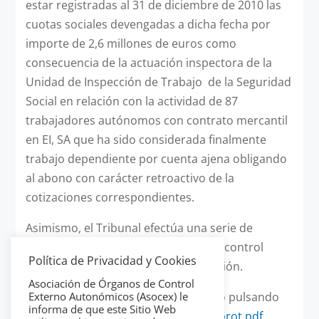
estar registradas al 31 de diciembre de 2010 las
cuotas sociales devengadas a dicha fecha por
importe de 2,6 millones de euros como
consecuencia de la actuación inspectora de la
Unidad de Inspección de Trabajo de la Seguridad
Social en relación con la actividad de 87
trabajadores autónomos con contrato mercantil
en EI, SA que ha sido considerada finalmente
trabajo dependiente por cuenta ajena obligando
al abono con carácter retroactivo de la
cotizaciones correspondientes.
Asimismo, el Tribunal efectúa una serie de
consideraciones sobre el sistema de control
Política de Privacidad y Cookies
interno y los procedimientos de gestión.
Asociación de Órganos de Control
Puede consultar el informe completo pulsando
Externo Autonómicos (Asocex) le
informa de que este Sitio Web
sobre el siguiente enlace:
EITB 2010 prot.pdf