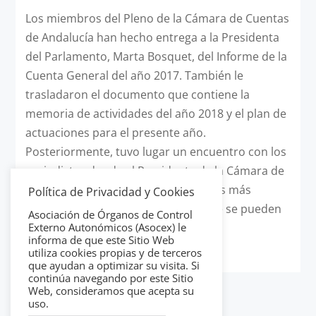
Los miembros del Pleno de la Cámara de Cuentas
de Andalucía han hecho entrega a la Presidenta
del Parlamento, Marta Bosquet, del Informe de la
Cuenta General del año 2017. También le
trasladaron el documento que contiene la
memoria de actividades del año 2018 y el plan de
actuaciones para el presente año.
Posteriormente, tuvo lugar un encuentro con los
periodistas donde el Presidente de la Cámara de
Cuentas dio a conocer los contenidos más
Política de Privacidad y Cookies
relevantes de estos documentos que se pueden
Asociación de Órganos de Control
consultar en la web de la institución
Externo Autonómicos (Asocex) le
informa de que este Sitio Web
www.ccuentas.es
utiliza cookies propias y de terceros
que ayudan a optimizar su visita. Si
continúa navegando por este Sitio
Web, consideramos que acepta su
uso.