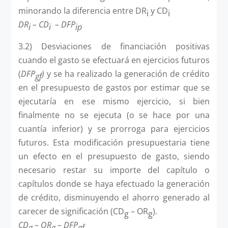
minorando la diferencia entre DR
y CD
i
i
DR
– CD
– DFP
i
i
ip
3.2) Desviaciones de financiación positivas
cuando el gasto se efectuará en ejercicios futuros
(
DFP
)
y se ha realizado la generación de crédito
gf
en el presupuesto de gastos por estimar que se
ejecutaría en ese mismo ejercicio, si bien
finalmente no se ejecuta (o se hace por una
cuantía inferior) y se prorroga para ejercicios
futuros. Esta modificación presupuestaria tiene
un efecto en el presupuesto de gasto, siendo
necesario restar su importe del capítulo o
capítulos donde se haya efectuado la generación
de crédito, disminuyendo el ahorro generado al
carecer de significación (CD
– OR
).
g
g
CD
– OR
– DFP
g
g
gf