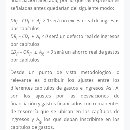
financiación afectada, por lo que las expresiones
señaladas antes quedarían del siguiente modo:
DR
– CD
±
A
> 0
será un exceso real de ingresos
i
i
i
por capítulos
DR
– CD
± A
< 0
será un defecto real de ingresos
i
i
i
por capítulos
CD
– OR
± A
> 0
será un ahorro real de gastos
g
g
g
por capítulos
Desde un punto de vista metodológico lo
relevante es distribuir los ajustes entre los
diferentes capítulos de gastos e ingresos. Así, A
i
son los ajustes por las desviaciones de
financiación y gastos financiados con remanentes
de tesorería que se ubican en los capítulos de
ingresos y A
los que deban inscribirse en los
g
capítulos de gastos.