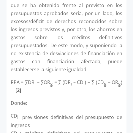
que se ha obtenido frente al previsto en los
presupuestos aprobados sería, por un lado, los
excesos/déficit de derechos reconocidos sobre
los ingresos previstos y, por otro, los ahorros en
gastos sobre los créditos definitivos
presupuestados. De este modo, y suponiendo la
no existencia de desviaciones de financiación en
gastos con financiación afectada, puede
establecerse la siguiente igualdad:
RPA = ∑DR
– ∑OR
= ∑ (DR
– CD
) + ∑ (CD
– OR
)
i
g
i
i
g
g
[2]
Donde:
CD
i: previsiones definitivas del presupuesto de
ingresos