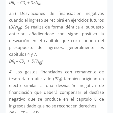
DR
– CD
+ DFN
i
i
ia
3.5) Desviaciones de financiación negativas
cuando el ingreso se recibirá en ejercicios futuros
(
DFN
)
. Se realiza de forma idéntica al supuesto
gf
anterior, añadiéndose con signo positivo la
desviación en el capítulo que corresponda del
presupuesto de ingresos, generalmente los
capítulos 4 y 7.
DR
– CD
+ DFN
i
i
gf
4) Los gastos financiados con remanente de
tesorería no afectado (
RT
)
también originan un
8
efecto similar a una desviación negativa de
financiación que deberá compensar el desfase
negativo que se produce en el capítulo 8 de
ingresos dado que no se reconocen derechos.
DR
– CD
+ RT