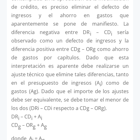
de crédito, es preciso eliminar el defecto de
ingresos y el ahorro en gastos que
aparentemente se pone de manifiesto. La
diferencia negativa entre DR
– CD
sería
i
i
observado como un defecto de ingresos y la
diferencia positiva entre CDg – ORg como ahorro
de gastos por capítulos. Dado que esta
interpretación es aparente debe realizarse un
ajuste técnico que elimine tales diferencias, tanto
en el presupuesto de ingresos (A
) como de
i
gastos (Ag). Dado que el importe de los ajustes
debe ser equivalente, se debe tomar el menor de
los dos (DRi – CDi respecto a CDg – ORg).
DR
– CD
+
A
i
i
i
CD
– OR
+ A
g
g
g
donde A
= A
i
g.