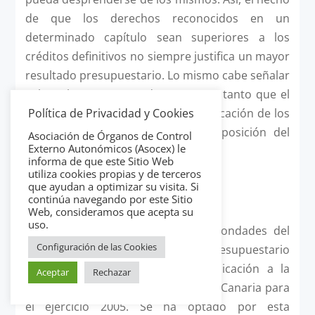
de que los derechos reconocidos en un
determinado capítulo sean superiores a los
créditos definitivos no siempre justifica un mayor
resultado presupuestario. Lo mismo cabe señalar
sobre el presupuesto de gastos, en tanto que el
usuario puede sobrestimar la significación de los
Política de Privacidad y Cookies
remanentes de crédito en la composición del
Asociación de Órganos de Control
Externo Autonómicos (Asocex) le
resultado presupuestario.
informa de que este Sitio Web
utiliza cookies propias y de terceros
que ayudan a optimizar su visita. Si
continúa navegando por este Sitio
3. Aplicación a un caso real
Web, consideramos que acepta su
uso.
A los efectos de comprobar las bondades del
Configuración de las Cookies
Estado Explicativo del Resultado Presupuestario
Ajustado, se ha realizado una aplicación a la
Aceptar
Rechazar
Universidad de Las Palmas de Gran Canaria para
el ejercicio 2005. Se ha optado por esta