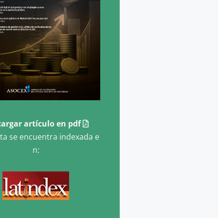
argar artículo en pdf
sta se encuentra indexada e
n: