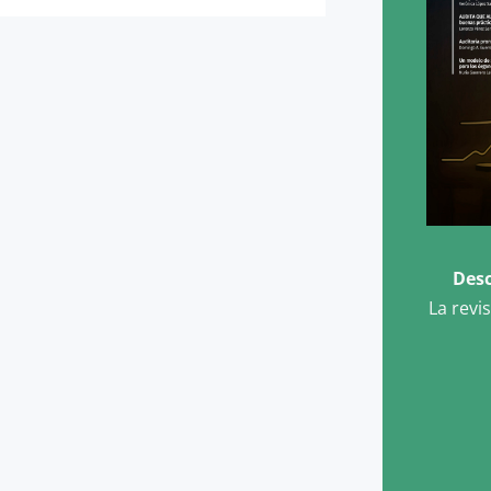
Desc
La revi