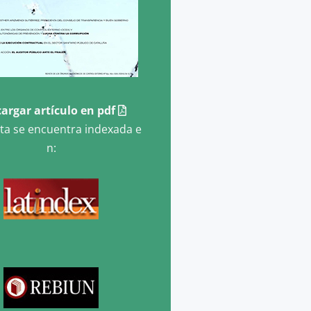
argar artículo en pdf
sta se encuentra indexada e
n: