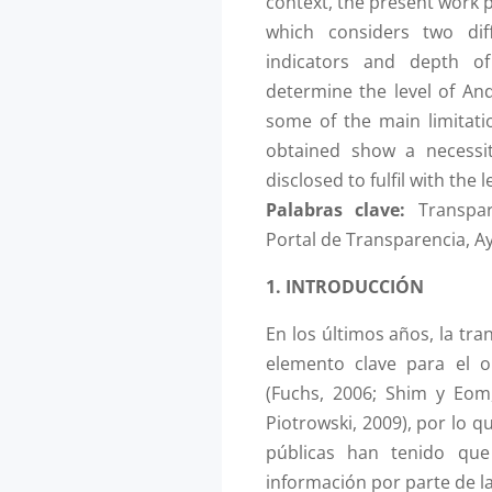
context, the present work 
which considers two dif
indicators and depth of
determine the level of And
some of the main limitati
obtained show a necessit
disclosed to fulfil with the
Palabras clave:
Transpar
Portal de Transparencia, 
1. INTRODUCCIÓN
En los últimos años, la tr
elemento clave para el o
(Fuchs, 2006; Shim y Eom,
Piotrowski, 2009), por lo q
públicas han tenido qu
información por parte de l