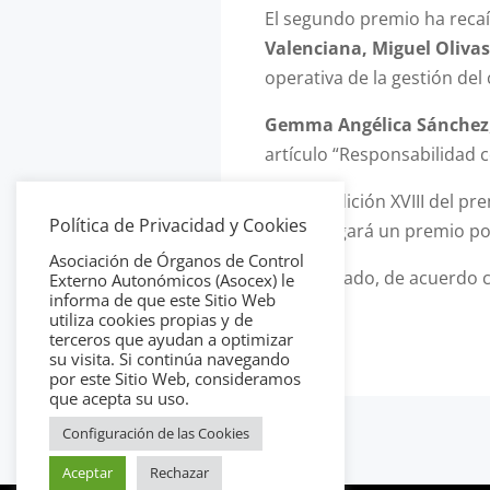
El segundo premio ha recaí
Valenciana, Miguel Olivas
operativa de la gestión de
Gemma Angélica Sánchez
artículo “Responsabilidad c
Para la edición XVIII del p
Política de Privacidad y Cookies
y se otorgará un premio por
Asociación de Órganos de Control
Por otro lado, de acuerdo c
Externo Autonómicos (Asocex) le
informa de que este Sitio Web
euros.
utiliza cookies propias y de
terceros que ayudan a optimizar
su visita. Si continúa navegando
por este Sitio Web, consideramos
que acepta su uso.
Configuración de las Cookies
Aceptar
Rechazar