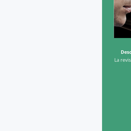
Desc
La revi