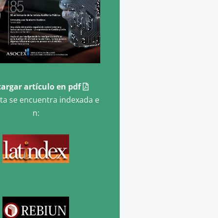
argar artículo en pdf
sta se encuentra indexada e
n: