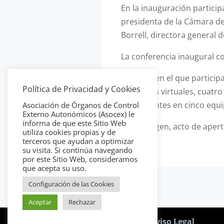
En la inauguración particip
presidenta de la Cámara de 
Borrell, directora general d
La conferencia inaugural co
El curso, en el que partici
Política de Privacidad y Cookies
didácticas virtuales, cuatr
participantes en cinco equi
Asociación de Órganos de Control
Externo Autonómicos (Asocex) le
informa de que este Sitio Web
En la imagen, acto de apert
utiliza cookies propias y de
terceros que ayudan a optimizar
su visita. Si continúa navegando
por este Sitio Web, consideramos
que acepta su uso.
Configuración de las Cookies
Aceptar
Rechazar
Política de Cookies
|
Aviso Legal