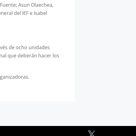
a Fuente; Asun Olaechea,
eral del IEF e Isabel
ravés de ocho unidades
final que deberán hacer los
rganizadoras.