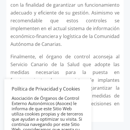
con la finalidad de garantizar un funcionamiento
adecuado y eficiente de su gestión. Asimismo ve
recomendable que estos controles se
implementen en el actual sistema de información
económico‐financiera y logística de la Comunidad
Autónoma de Canarias.
Finalmente, el órgano de control aconseja al
Servicio Canario de la Salud que adopte las
medidas necesarias para la puesta en
funcionamiento de un registro de implantes
quirúrgicos, con el objetivo de garantizar la
Política de Privacidad y Cookies
coordinación y la eficacia de las medidas de
Asociación de Órganos de Control
control, seguimiento y toma de decisiones en
Externo Autonómicos (Asocex) le
informa de que este Sitio Web
materia de salud.
utiliza cookies propias y de terceros
que ayudan a optimizar su visita. Si
continúa navegando por este Sitio
Web, consideramos que acepta su