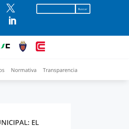


os
Normativa
Transparencia
NICIPAL: EL