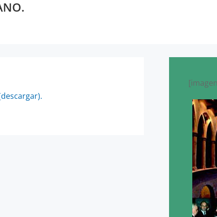
ANO.
[imagen
(descargar).