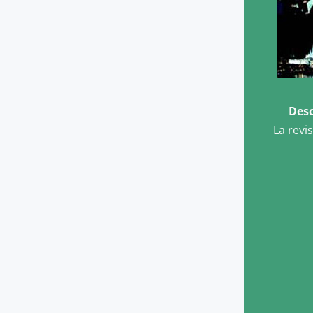
Desc
La revi