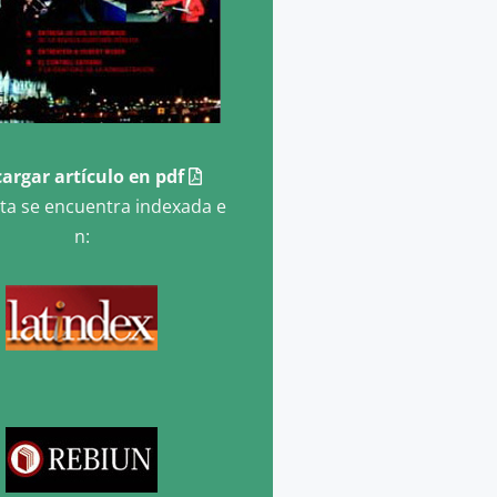
argar artículo en pdf
sta se encuentra indexada e
n: