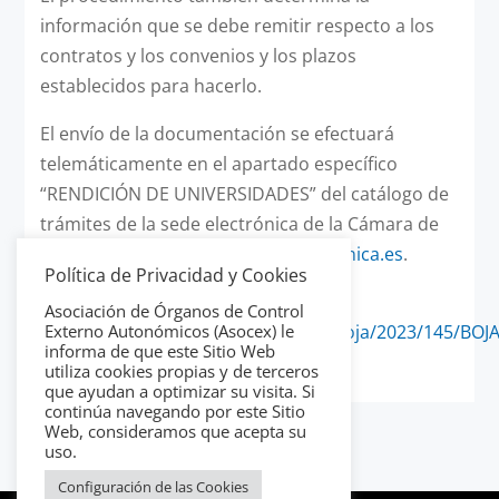
información que se debe remitir respecto a los
contratos y los convenios y los plazos
establecidos para hacerlo.
El envío de la documentación se efectuará
telemáticamente en el apartado específico
“RENDICIÓN DE UNIVERSIDADES” del catálogo de
trámites de la sede electrónica de la Cámara de
Cuentas
https://ccuentas.sedelectronica.es
.
Política de Privacidad y Cookies
Enlace resolución:
Asociación de Órganos de Control
https://www.juntadeandalucia.es/eboja/2023/145/BOJA
Externo Autonómicos (Asocex) le
informa de que este Sitio Web
145-00013-12759-01_00287767.pdf
utiliza cookies propias y de terceros
que ayudan a optimizar su visita. Si
continúa navegando por este Sitio
Web, consideramos que acepta su
uso.
Configuración de las Cookies