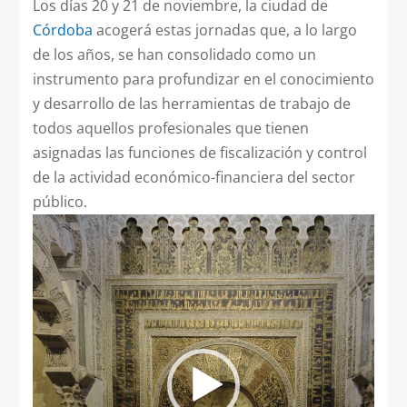
Los días 20 y 21 de noviembre, la ciudad de
Córdoba
acogerá estas jornadas que, a lo largo
de los años, se han consolidado como un
instrumento para profundizar en el conocimiento
y desarrollo de las herramientas de trabajo de
todos aquellos profesionales que tienen
asignadas las funciones de fiscalización y control
de la actividad económico-financiera del sector
público.
Reproductor
de
vídeo