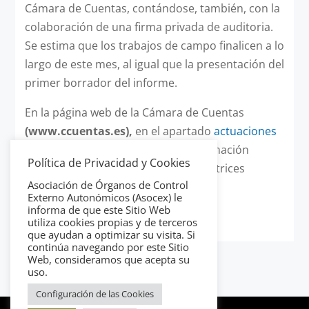
Cámara de Cuentas, contándose, también, con la
colaboración de una firma privada de auditoria.
Se estima que los trabajos de campo finalicen a lo
largo de este mes, al igual que la presentación del
primer borrador del informe.
En la página web de la Cámara de Cuentas
(www.ccuentas.es),
en el apartado
actuaciones
en curso
, se encuentra toda la información
Política de Privacidad y Cookies
referente a este documento de directrices
Asociación de Órganos de Control
técnicas.
Externo Autonómicos (Asocex) le
informa de que este Sitio Web
utiliza cookies propias y de terceros
que ayudan a optimizar su visita. Si
continúa navegando por este Sitio
Web, consideramos que acepta su
uso.
Configuración de las Cookies