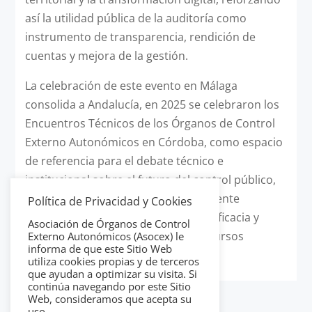
así la utilidad pública de la auditoría como
instrumento de transparencia, rendición de
cuentas y mejora de la gestión.
La celebración de este evento en Málaga
consolida a Andalucía, en 2025 se celebraron los
Encuentros Técnicos de los Órganos de Control
Externo Autonómicos en Córdoba, como espacio
de referencia para el debate técnico e
institucional sobre el futuro del control público,
en un contexto marcado por la creciente
Política de Privacidad y Cookies
demanda ciudadana de integridad, eficacia y
Asociación de Órganos de Control
responsabilidad en el uso de los recursos
Externo Autonómicos (Asocex) le
informa de que este Sitio Web
públicos.
utiliza cookies propias y de terceros
que ayudan a optimizar su visita. Si
continúa navegando por este Sitio
Web, consideramos que acepta su
uso.