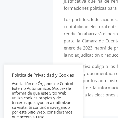
justificativa que ha de r
formaciones políticas para 
Los partidos, federaciones
contabilidad electoral entre
rendición abarcará el peri
parte, la Cámara de Cuenta
enero de 2023, habrá de pr
la no adjudicación o reducc
La normativa obliga a las 
detallada y documentada de
Política de Privacidad y Cookies
realizará por los administr
Asociación de Órganos de Control
idoneidad de la informaci
Externo Autonómicos (Asocex) le
informa de que este Sitio Web
aplicables a las elecciones
utiliza cookies propias y de
terceros que ayudan a optimizar
su visita. Si continúa navegando
por este Sitio Web, consideramos
que acepta su uso.