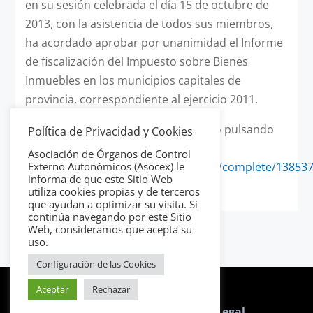
en su sesión celebrada el día 15 de octubre de
2013, con la asistencia de todos sus miembros,
ha acordado aprobar por unanimidad el Informe
de fiscalización del Impuesto sobre Bienes
Inmuebles en los municipios capitales de
provincia, correspondiente al ejercicio 2011.
Puede consultar el informe completo pulsando
Política de Privacidad y Cookies
sobre el siguiente enlace:
Asociación de Órganos de Control
http://www.ccuentas.es/files/reports/complete/13853
Externo Autonómicos (Asocex) le
informa de que este Sitio Web
sl-04-2012-def.pdf
utiliza cookies propias y de terceros
que ayudan a optimizar su visita. Si
continúa navegando por este Sitio
Web, consideramos que acepta su
uso.
Configuración de las Cookies
Aceptar
Rechazar
Política de Cookies
|
Aviso Legal