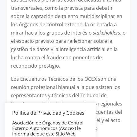
transversales, como la prevista para debatir
sobre la captación de talento multidisciplinar en
los órganos de control externo, la orientada a
mirar hacia los grupos de interés o
stakeholders
, o
el espacio previsto para reflexionar sobre la
gestión de datos y la inteligencia artificial en la
lucha contra el fraude con ponentes de
reconocido prestigio.
Los Encuentros Técnicos de los OCEX son una
reunión profesional bianual a la que asisten los
representantes y técnicos del Tribunal de
Cuentas español y de los organismos regionales
encargados de la fiscalización de las cuentas del
Política de Privacidad y Cookies
sector público. Es una cita de alto nivel y el acto
Asociación de Órganos de Control
conjunto más importante de cuantos
Externo Autonómicos (Asocex) le
informa de que este Sitio Web
organizamos los OCEX.