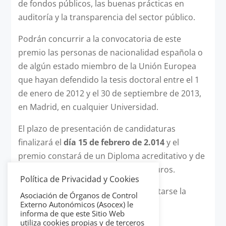
de fondos públicos, las buenas prácticas en
auditoría y la transparencia del sector público.
Podrán concurrir a la convocatoria de este
premio las personas de nacionalidad española o
de algún estado miembro de la Unión Europea
que hayan defendido la tesis doctoral entre el 1
de enero de 2012 y el 30 de septiembre de 2013,
en Madrid, en cualquier Universidad.
El plazo de presentación de candidaturas
finalizará el
día 15 de febrero de 2.014
y el
premio constará de un Diploma acreditativo y de
una dotación en metálico de 3.000 euros.
Política de Privacidad y Cookies
Para más información, puede consultarse la
Asociación de Órganos de Control
convocatoria en la web
Externo Autonómicos (Asocex) le
informa de que este Sitio Web
www.camaradecuentasmadrid.org
.
utiliza cookies propias y de terceros