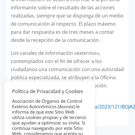
informante sobre el resultado de las acciones
realizadas, siempre que se disponga de un medio
de comunicación al respecto. El plazo máximo
para dar respuesta es de tres meses a contar
desde la recepción de la comunicación.
Los canales de información «externos»,
contemplados con el fin de ofrecer a los
ciudadanos una comunicación con una autoridad
pública especializada, se atribuyen a la Oficina
Andaluza contra el Fraude y la Corrupción.
Política de Privacidad y Cookies
Acceso resolución:
Asociación de Órganos de Control
https://www.juntadeandalucia.es/boja/2023/121/BOJA2
Externo Autonómicos (Asocex) le
informa de que este Sitio Web
121-00007-10874-01_00285897.pdf
utiliza cookies propias y de terceros
que ayudan a optimizar su visita. Si
continúa navegando por este Sitio
Web, consideramos que acepta su