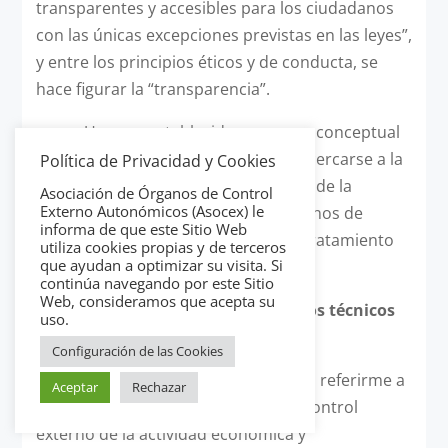
transparentes y accesibles para los ciudadanos
con las únicas excepciones previstas en las leyes”,
y entre los principios éticos y de conducta, se
hace figurar la “transparencia”.
Una vez establecido un marco conceptual
de referencia, creo que es hora de acercarse a la
Política de Privacidad y Cookies
visión que desde los medios se tiene de la
Asociación de Órganos de Control
Externo Autonómicos (Asocex) le
información proveniente de los órganos de
informa de que este Sitio Web
control de las cuentas públicas y al tratamiento
utiliza cookies propias y de terceros
que ayudan a optimizar su visita. Si
de la misma.
continúa navegando por este Sitio
Web, consideramos que acepta su
La comunicación en los organismos técnicos
uso.
fiscalizadores o de control
Configuración de las Cookies
Ahora sí voy específicamente a referirme a
Aceptar
Rechazar
aquellos órganos cuya misión es el control
externo de la actividad económica y