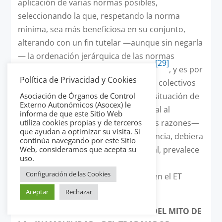
aplicación de varias normas posibles,
seleccionando la que, respetando la norma
mínima, sea más beneficiosa en su conjunto,
alterando con un fin tutelar —aunque sin negarla
— la ordenación jerárquica de las normas
[29]
jurídicas, en cuya colisión tiene lugar
, y es por
Política de Privacidad y Cookies
ello que lo regulado en los convenios colectivos
del sector público sobre el pase a la situación de
Asociación de Órganos de Control
Externo Autonómicos (Asocex) le
disponible o la adscripción provisional al
informa de que este Sitio Web
personal laboral que —por diferentes razones—
utiliza cookies propias y de terceros
que ayudan a optimizar su visita. Si
ha perdido su puesto y, en consecuencia, debiera
continúa navegando por este Sitio
ver extinguida su relación contractual, prevalece
Web, consideramos que acepta su
uso.
—por ser más favorable— sobre las
Configuración de las Cookies
consecuencias «mínimas» previstas en el ET
como norma de superior jerarquía.
Aceptar
Rechazar
4.-
LA CRISIS ECONÓMICA Y EL FIN DEL MITO DE