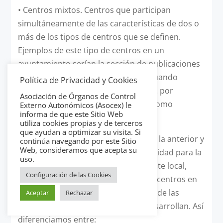
•
Centros mixtos. Centros que participan
simultáneamente de las características de dos o
más de los tipos de centros que se definen.
Ejemplos de este tipo de centros en un
ayuntamiento serían la sección de publicaciones
o centro de informática, siempre y cuando
Política de Privacidad y Cookies
ambos centros presten sus servicios, por
Asociación de Órganos de Control
ejemplo, tanto a usuarios externos como
Externo Autonómicos (Asocex) le
informa de que este Sitio Web
internos del ayuntamiento.
utiliza cookies propias y de terceros
que ayudan a optimizar su visita. Si
Otra clasificación, complementaria a la anterior y
continúa navegando por este Sitio
Web, consideramos que acepta su
que se ha revelado como de gran utilidad para la
uso.
propia organización interna de un ente local,
Configuración de las Cookies
podría ser aquella que diferencia los centros en
cuanto a su función y a la naturaleza de las
Aceptar
Rechazar
actividades que en los mismos se desarrollan. Así
diferenciamos entre: