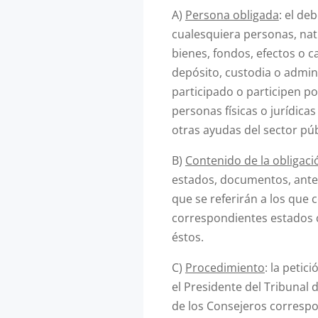
A)
Persona obligada
: el de
cualesquiera personas, natu
bienes, fondos, efectos o 
depósito, custodia o admin
participado o participen po
personas físicas o jurídic
otras ayudas del sector púb
B)
Contenido de la obligaci
estados, documentos, antec
que se referirán a los que 
correspondientes estados c
éstos.
C)
Procedimiento
: la petic
el Presidente del Tribunal d
de los Consejeros correspon