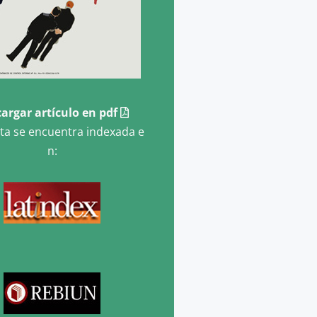
argar artículo en pdf
sta se encuentra indexada e
n: