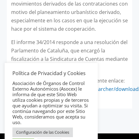
movimientos derivados de las contrataciones con
motivo del planeamiento urbanístico derivado,
especialmente en los casos en que la ejecución se
hace por el sistema de cooperación.
El informe 34/2014 responde a una resolución del
Parlamento de Cataluña, que encargó la
fiscalización a la Sindicatura de Cuentas mediante
la Resolución 65/X.
Política de Privacidad y Cookies
El informe está disponible en el siguiente enlace:
Asociación de Órganos de Control
http://www.sindicatura.cat/reportssearcher/download
Externo Autonómicos (Asocex) le
informa de que este Sitio Web
reportId=3501
utiliza cookies propias y de terceros
que ayudan a optimizar su visita. Si
continúa navegando por este Sitio
Web, consideramos que acepta su
uso.
Configuración de las Cookies