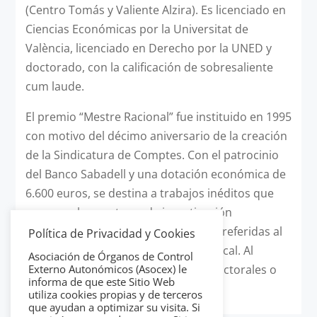
(Centro Tomás y Valiente Alzira). Es licenciado en
Ciencias Económicas por la Universitat de
València, licenciado en Derecho por la UNED y
doctorado, con la calificación de sobresaliente
cum laude.
El premio “Mestre Racional” fue instituido en 1995
con motivo del décimo aniversario de la creación
de la Sindicatura de Comptes. Con el patrocinio
del Banco Sabadell y una dotación económica de
6.600 euros, se destina a trabajos inéditos que
versan sobre un tema de investigación
relacionado con diferentes materias referidas al
Política de Privacidad y Cookies
sector público estatal, regional y/o local. Al
Asociación de Órganos de Control
premio se pueden presentar tesis doctorales o
Externo Autonómicos (Asocex) le
informa de que este Sitio Web
trabajos académicos.
utiliza cookies propias y de terceros
que ayudan a optimizar su visita. Si