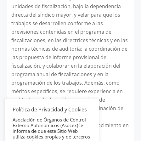
unidades de fiscalización, bajo la dependencia
directa del síndico mayor, y velar para que los
trabajos se desarrollen conforme a las
previsiones contenidas en el programa de
fiscalizaciones, en las directrices técnicas y en las
normas técnicas de auditoría; la coordinación de
las propuesta de informe provisional de
fiscalización, y colaborar en la elaboración del
programa anual de fiscalizaciones y en la
programación de los trabajos. Además, como
méritos específicos, se requiere experiencia en
auditoría, en la dirección de equipos de
fiscalización y en la dirección y coordinación de
Política de Privacidad y Cookies
informes de fiscalización; dominio de
Asociación de Órganos de Control
contabilidad pública y privada, y conocimiento en
Externo Autonómicos (Asocex) le
informa de que este Sitio Web
materia de enjuiciamiento contable.
utiliza cookies propias y de terceros