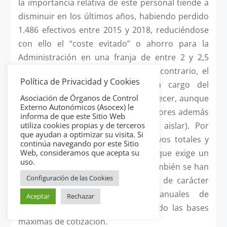
la importancia relativa de este personal tiende a
disminuir en los últimos años, habiendo perdido
1.486 efectivos entre 2015 y 2018, reduciéndose
con ello el “coste evitado” o ahorro para la
Administración en una franja de entre 2 y 2,5
millones de euros anuales. Por el contrario, el
Política de Privacidad y Cookies
coste de los seguros sociales a cargo del
Asociación de Órganos de Control
empleador no ha hecho más que crecer, aunque
Externo Autonómicos (Asocex) le
en este aumento influyen otros factores además
informa de que este Sitio Web
utiliza cookies propias y de terceros
del analizado (que no es posible aislar). Por
que ayudan a optimizar su visita. Si
ejemplo, han aumentado los efectivos totales y
continúa navegando por este Sitio
Web, consideramos que acepta su
en particular el empleo temporal (que exige un
uso.
porcentaje de cotización mayor); también se han
Configuración de las Cookies
aplicado los aumentos retributivos de carácter
general fijados en las leyes anuales de
Aceptar
Rechazar
presupuestos y se han incrementado las bases
máximas de cotización.