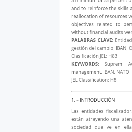
a minimum of 25 percent o
and to reinforce the skill
reallocation of resources wa
objectives related to pe
without financial audits wer
PALABRAS CLAVE
: Entidad
gestión del cambio, IBAN,
Clasificación JEL: H83
KEYWORDS
: Suprem Aud
management, IBAN, NATO
JEL Classification: H8
1. – INTRODUCCIÓN
Las entidades fiscalizado
están atrayendo una aten
sociedad que ve en ella