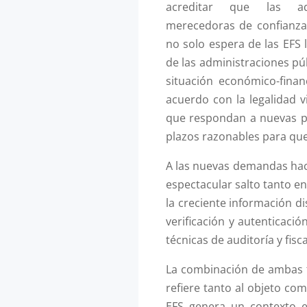
acreditar que las ad
merecedoras de confianza
no solo espera de las EFS l
de las administraciones púb
situación económico-fina
acuerdo con la legalidad 
que respondan a nuevas p
plazos razonables para que 
A las nuevas demandas hac
espectacular salto tanto en
la creciente información 
verificación y autenticaci
técnicas de auditoría y fisca
La combinación de ambas 
refiere tanto al objeto co
EFS genera un contexto e