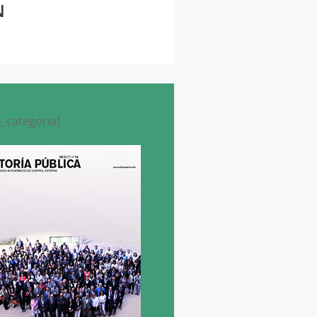
N
_categoria]