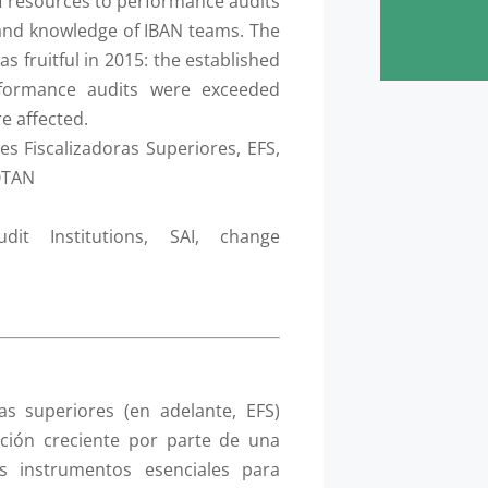
f resources to performance audits
s and knowledge of IBAN teams. The
s fruitful in 2015: the established
rformance audits were exceeded
e affected.
es Fiscalizadoras Superiores, EFS,
 OTAN
it Institutions, SAI, change
ras superiores (en adelante, EFS)
ción creciente por parte de una
s instrumentos esenciales para