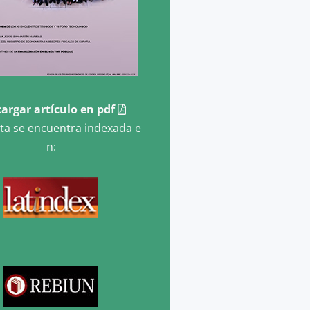
argar artículo en pdf
sta se encuentra indexada e
n: