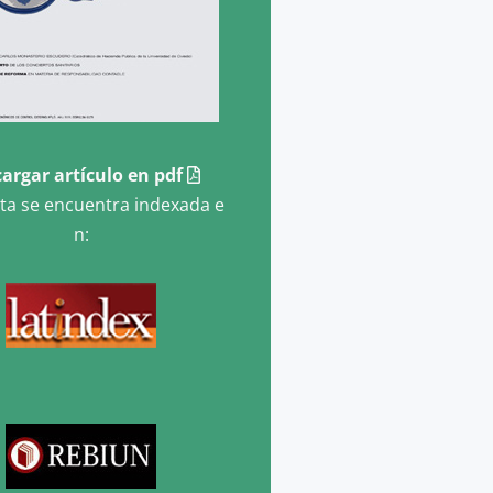
argar artículo en pdf
sta se encuentra indexada e
n: