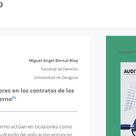
O
[imagen
Miguel Ángel Bernal Blay
Facultad de Derecho
Universidad de Zaragoza
dores en los contratos de los
terno
[1]
terno actúan en ocasiones como
sultando de aplicación entonces