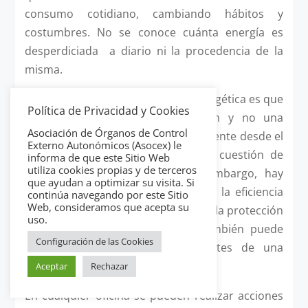
consumo cotidiano, cambiando hábitos y
costumbres. No se conoce cuánta energía es
desperdiciada a diario ni la procedencia de la
misma.
El inconveniente de la eficiencia energética es que
Política de Privacidad y Cookies
todavía sigue siendo una elección y no una
Asociación de Órganos de Control
obligación. En la actualidad, ser eficiente desde el
Externo Autonómicos (Asocex) le
punto de vista energético es una cuestión de
informa de que este Sitio Web
utiliza cookies propias y de terceros
conciencia medioambiental. Sin embargo, hay
que ayudan a optimizar su visita. Si
que tener en cuenta que aumentar la eficiencia
continúa navegando por este Sitio
Web, consideramos que acepta su
energética, no solo sirve de ayuda a la protección
uso.
del medio ambiente, sino que también puede
Configuración de las Cookies
reducir significativamente los costes de una
organización.
Aceptar
Rechazar
En cualquier oficina se pueden realizar acciones