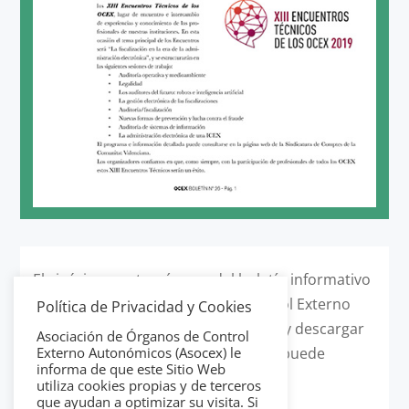
El vigésimo sexto número del boletín informativo
publicado por los Órganos de Control Externo
Política de Privacidad y Cookies
Autonómicos ya se puede consultar y descargar
Asociación de Órganos de Control
desde la web. En el siguiente enlace puede
Externo Autonómicos (Asocex) le
informa de que este Sitio Web
acceder al
Boletín
.
utiliza cookies propias y de terceros
que ayudan a optimizar su visita. Si