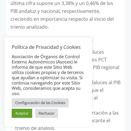
última cifra supone un 3,38% y un 0,46% de los
PIB andaluz y nacional, respectivamente,
creciendo en importancia respecto al inicio del
trienio analizado.
Son destacables los siguientes datos:
Política de Privacidad y Cookies
La facturación de los parques andaluces
Asociación de Órganos de Control
supone un 21,8% de las ventas de los PCT
Externo Autonómicos (Asocex) le
españoles mientras que en 2012 el PIB regional
informa de que este Sitio Web
utiliza cookies propias y de terceros
es del 13,5% del valor nacional.
que ayudan a optimizar su visita. Si
La contribución de los parques andaluces al PIB
continúa navegando por este Sitio
Web, consideramos que acepta su
regional es de 1,28 puntos mayor que el
uso.
conjunto de los parques españoles al
Configuración de las Cookies
homólogo nacional.
Una tendencia al alza de dicha aportación a las
Aceptar
Rechazar
citadas cifras macroeconómicas durante el
trienio de análisis.