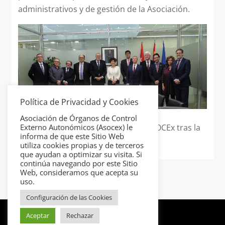
administrativos y de gestión de la Asociación.
Política de Privacidad y Cookies
Asociación de Órganos de Control
En la imagen, los presidentes de los OCEx tras la
Externo Autonómicos (Asocex) le
informa de que este Sitio Web
reunión celebrada ayer en Madrid.
utiliza cookies propias y de terceros
que ayudan a optimizar su visita. Si
continúa navegando por este Sitio
Web, consideramos que acepta su
uso.
Configuración de las Cookies
Aceptar
Rechazar