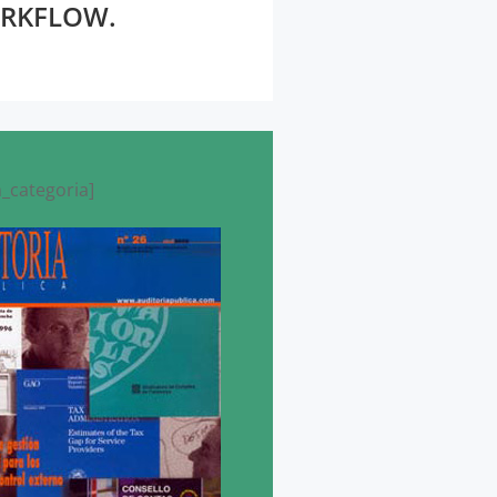
ORKFLOW.
_categoria]