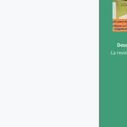
Desc
La revi