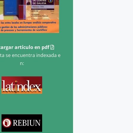
argar artículo en pdf
sta se encuentra indexada e
n: