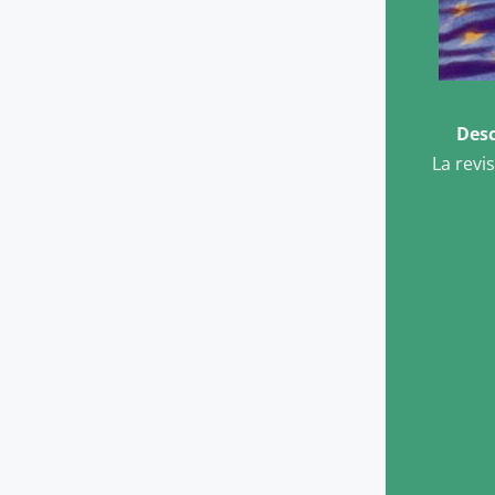
Desc
La revi