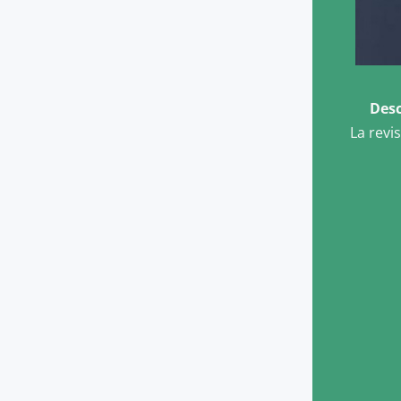
Desc
La revi