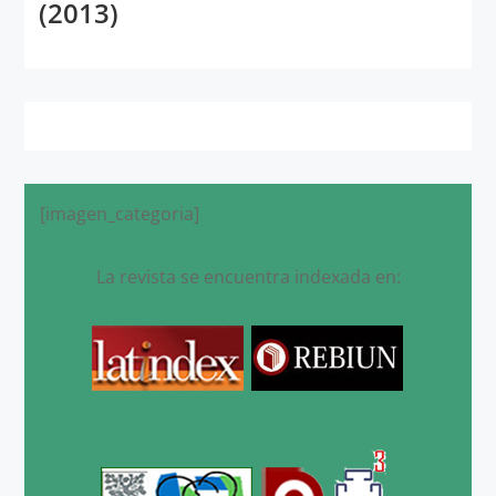
(2013)
[imagen_categoria]
La revista se encuentra indexada en: