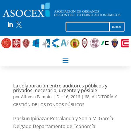


La colaboración entre auditores públicos y
privados: necesario, urgente y posible
por
Alfonso Pampin
|
Dic 16, 2016
|
68
,
AUDITORÍA Y
GESTIÓN DE LOS FONDOS PÚBLICOS
Izaskun Ipiñazar Petralanda y Sonia M. García-
Delgado Departamento de Economía