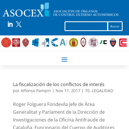


La fiscalización de los conflictos de interés
por
Alfonso Pampin
|
Nov 17, 2017
|
70
,
LEGALIDAD
Roger Folguera Fondevila Jefe de Área
Generalitat y Parlament de la Dirección de
Investigaciones de la Oficina Antifraude de
Cataluña. Funcionario del Cuerpo de Auditores